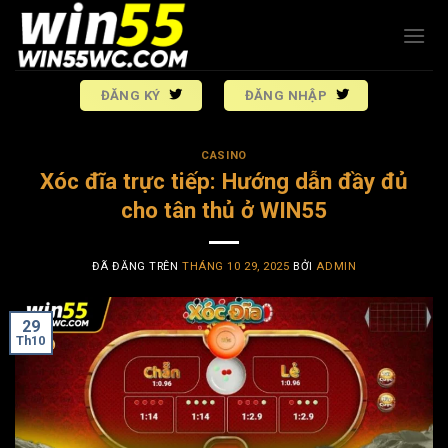
Chuyển
đến
nội
dung
ĐĂNG KÝ
ĐĂNG NHẬP
CASINO
Xóc đĩa trực tiếp: Hướng dẫn đầy đủ
cho tân thủ ở WIN55
ĐÃ ĐĂNG TRÊN
THÁNG 10 29, 2025
BỞI
ADMIN
29
Th10