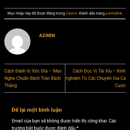
Mục nhập này đã được đăng trong
Casino
. Đánh dấu trang
permalink
.
ADMIN
Cách Đánh Vị Xóc Đĩa – Mẹo
Cách Đọc Vị Tài Xỉu – Kinh
Nghe Chuẩn Bách Trận Bách
nghiệm Từ Các Chuyên Gia Cá
Thắng
Cược
Để lại một bình luận
Email của bạn sẽ không được hiển thị công khai.
Các
trường bắt buộc được đánh dấu
*