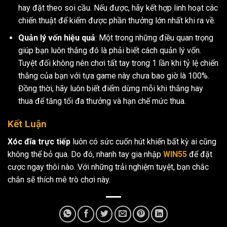
hay đặt theo soi cầu. Nếu được, hãy kết hợp linh hoạt các
chiến thuật để kiếm được phần thưởng lớn nhất khi ra về.
Quản lý vốn hiệu quả
: Một trong những điều quan trọng
giúp bạn luôn thắng đó là phải biết cách quản lý vốn.
Tuyệt đối không nên chơi tất tay trong 1 lần khi tỷ lệ chiến
thắng của bạn với tựa game này chưa bao giờ là 100%.
Đồng thời, hãy luôn biết điểm dừng mỗi khi thắng hay
thua để tăng tối đa thưởng và hạn chế mức thua.
Kết Luận
Xóc đĩa trực tiếp
luôn có sức cuốn hút khiến bất kỳ ai cũng
không thể bỏ qua. Do đó, nhanh tay gia nhập
WIN55
để đặt
cược ngay thôi nào. Với những trải nghiệm tuyệt, bạn chắc
chắn sẽ thích mê trò chơi này.