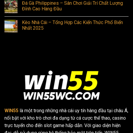
Đá Gà Philippines – Sân Chơi Giải Trí Chất Lượng
Đỉnh Cao Hàng Đầu
Kèo Nhà Cái – Tổng Hợp Các Kiến Thức Phổ Biến
Nhất 2025
WIN55
là một trong những nhà cái uy tín hàng đầu tại châu Á,
nổi bật với kho trò chơi đa dạng từ cá cược thể thao, casino
trực tuyến cho đến slot game hấp dẫn. Với giao diện hiện
đại, dễ sử dụng cùng hệ thống bảo mật tiên tiến, WIN55