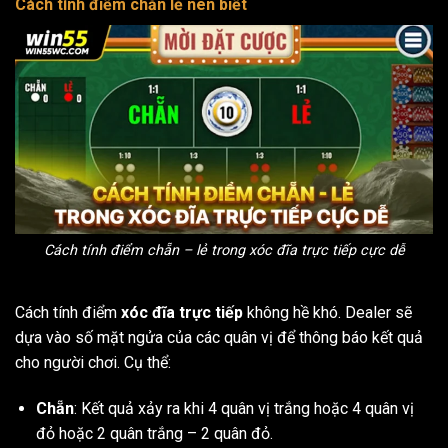
Cách tính điểm chẵn lẻ nên biết
Cách tính điểm chẵn – lẻ trong xóc đĩa trực tiếp cực dễ
Cách tính điểm
xóc đĩa trực tiếp
không hề khó. Dealer sẽ
dựa vào số mặt ngửa của các quân vị để thông báo kết quả
cho người chơi. Cụ thể:
Chẵn
: Kết quả xảy ra khi 4 quân vị trắng hoặc 4 quân vị
đỏ hoặc 2 quân trắng – 2 quân đỏ.